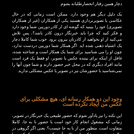
دچار همین رفتار انحصارطلبانه بشوم.
یک دلیل دیگر هم وجود دارد. ممکن است زمانی که در حال
عکاسی یا تصویربرداری هستید یکی از همکاران (غیر از همکاران
تصویری) خود را ببینید که گوشه ای از کادر دوربین شما وجود دارد
و فکر کنید که چرا باید خبرنگار درون کادر باشد؟، پس تلاش
می‌کنید از او بخواهید از کادرتان بیرون برود. خوب شما کاملا دچار
یک اشتباه ذهنی شده اید. اگر همکار شما دوربین دردست ندارد،
چون او را می شناسید برای شما یک همکار است و شناخته شده،
غافل از اینکه برای بیننده عکس یا تصویر، او فقط یک فرد است
مانند افراد دیگری که در محل خبر حضور دارند و شما چون آنها را
نمی‌شناسید با حضورشان نیز در تصویر یا عکس مشکلی ندارید.
وجود این دو همکار رسانه ای، هیچ مشکلی برای
عکس من ایجاد نکرده است
این نکته را نیز یادآور شوم که حضور طبیعی یک خبرنگار در تصویر،
زمانی که مشغول انجام کار خود است با حضور نا به جا، کاملا
متفاوت است. منظور من از نا به جا چیست؟. یعنی اگر گروهی در