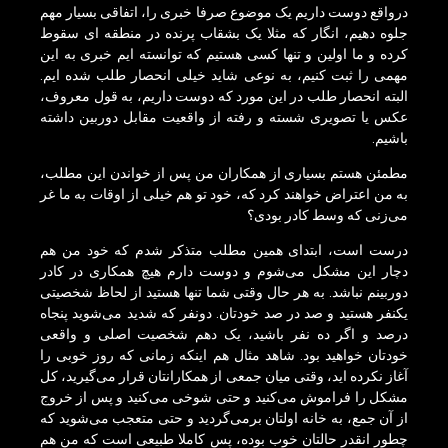
درواقع دوست داریم یک موضوع صرفا خبری را، اتفاقی بسیار مهم
جلوه دهیم، انگار که مثلا یک بشقاب پرنده در منطقه ای سقوط
کرده و ما اولین و تنها کسی هستیم که توانسته ایم خبری به این
مهمی را ثبت کنیم، به نوعی شاید خیلی انحصار طلب شده ایم.
البته انحصار طلب در این مورد که دوست داریم، به قول معروف،
عکس یا تصویری شسته و رفته از واقعیت مقابل دوربین داشته
باشیم.
مطمئن هستم بسیاری از همکاران من پس از خواندن این مطلب،
به من اعتراض خواهند کرد که، خود تو هم خیلی از اوقات به ما غر
می‌زنی که وسط کادر بودی؟
درست است، ابتدای همین مطلب متذکر شدم که خود من هم
دچار این مشکل می‌شوم و دوست دارم هیچ همکاری در کادر
دوربینم نباشد. به هر حال وقتی شما تنها هستید از لحاظ شخصیتی
یکنفر هستید و صد در صد خودتان. دونفر که شدید می‌شوید پنجاه
درصد و اگر ده نفر باشید، یک دهم شخصیت اصلی و واقعی
خودتان خواهید بود. شاهد مثال هم اینکه زمانی که روز خوبی را
آغاز نکرده اید، وقتی میان جمعی از همکارانتان قرار می‌گیرید، کل
مشکل را فراموش می‌کنید و حتی شوخی می‌کنید و پس از خروج
از آن جمع، به خانه اولتان برمی‌گردید و حتی متعجب می‌شوید که
چطور انقدر حالتان خوب بوده، پس کاملا طبیعی است که من هم