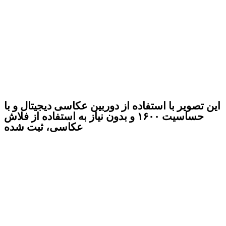
این تصویر با استفاده از دوربین عکاسی دیجیتال و با
حساسیت ۱۶۰۰ و بدون نیاز به استفاده از فلاش
عکاسی، ثبت شده
شما اگر عکاس هنری بودید، یا حتی در ژانر عکاسی
مطبوعاتی فعالیت می‌کردید، باید می‌توانستید
تصویر نهایی را پیش از آنکه دکمه دکلانشور دوربین
را فشار دهید، در ذهن خود ثبت کنید. باید چشم و
ذهنی آنچنان خلاق و ورزیده و آشنا با زاویه دید
لنزهای عکاسی همراهتان می‌داشتید که وقتی
سوژه ای را می‌دیدید، در کسری از ثانیه تشخیص