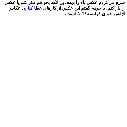
سرچ می‌کردم عکس بالا را دیدم. بی آنکه بخواهم فکر کنم یا عکس
را باز کنم، با خودم گفتم این عکس از کارهای
عطا کناره
، عکاس
آژانس خبری فرانسه AFP است.
برای اینکه ببینم تا چه حد درست حدس زدم روی
عکس کلیک کردم و متوجه شدم کاملا درست
تشخیص داده بودم و آن عکس یکی از آثار عطا
کناره است.
با این مقدمه بد نیست ببینیم چطور یک عکاس به
سطحی از کار و حرفه ای گری می‌رسد که کار او
امضا او می‌شود و بدون نیاز به اینکه یک عکس را باز
کنید یا زیرنویس آن را بخوانید متوجه می‌شوید
عکاس آن تصویر چه کسی است؟
برای بررسی این موضوع کافیست تاریخ را تورق
کنیم و به گذشته ای برویم که دوربین‌های دیجیتال
ساخته نشده بودند، یا حداقل به این سطح از
پیشرفت در کیفیت و عمومیت نرسیده بودند.