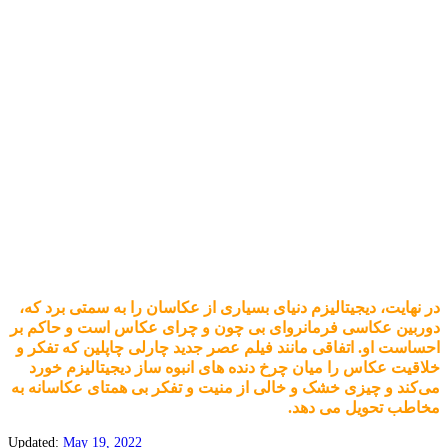
گیج است از هیاهوی تمامی عناصر بصری متغییر
پیش روی خود، و فارغ است از هر حد و مرزی میان
کادری که چشمش باید پیش از لنز دوربینش متصور
شده باشد، و تفکیک قائل شده باشد بین آن کادر
شخصی، با محیط اطراف آن.
عکاس خلاق، عکاس متفکر، عکاس خالق، پیش از
آنکه منظره یاب دوربین را مقابل چشمش قرار دهد
باید تصویر نهایی را در ذهن خود ثبت کرده باشد و
بداند اگر از دوربین استفاده می‌کند، تنها برای مصور
کردن ثانیه هایی است که در حال گذر از مقابل او
هستند.
در نهایت، دیجیتالیزم دنیای بسیاری از عکاسان را به سمتی برد که،
دوربین عکاسی فرمانروای بی چون و چرای عکاس است و حاکم بر
احساست او. اتفاقی مانند فیلم عصر جدید چارلی چاپلین که تفکر و
خلاقیت عکاس را میان چرخ دنده های انبوه ساز دیجیتالیزم خورد
می‌کند و چیزی خشک و خالی از منیت و تفکر بی همتای عکاسانه به
مخاطب تحویل می دهد.
Updated:
May 19, 2022