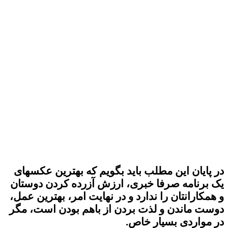
پس، از این موضوع آگاه باشید که شما مادامی که باعث پنهان شدن سوژه
اصلی از دید دوربین همکاران خود نشده اید، بدون ترس از سرزنش شدن
بابت قرار گرفتن در کادر دوربین های دیگر همکارانتان (تأکید می‌کنم در
برنامه های کاملا خبری) می‌توانید آزادانه زاویه دید خودتان را برای ثبت یک
عکس یا تصویر انتخاب کنید و اعتراض دیگران هیچ دلیل منطقی نخواهد
داشت.
در پایان این مطلب باید بگویم که بهترین عکسهای
یک برنامه صرفا خبری، ارزش آزرده کردن دوستان
و همکارانتان را ندارد و در نهایت امر، بهترین عمل،
دوست ماندن و لذت بردن از باهم بودن است، مگر
در مواردی بسیار خاص.