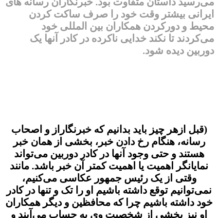
می‌رسید داستان متفاوت بود. خبرنگاران رسانه های
ایرانی بیشتر وقت خود را صرف ساکت کردن
محیط و دورکردن همکاران بین المللی خود
می‌کردند تا نکند خدایی ناکرده در کادر آنها یک
دوربین دیده شود.
این موضوع همچنان در ایران با شدت بسیار بیشتری وجود دارد. وقتی در
حال تهیه خبر (عکس یا فیلم) از یک رخداد صرفا خبری هستیم، بسیار
مواردی پیش می‌آید که یا از ثبت یک عکس خوب (آگاهانه) خودداری می‌کنیم
یا اگر ثبتش کرده باشیم، آن را استفاده نمی‌کنیم. شاید برخی، نام این کار را
خود سانسوری بگذارند، که البته کاملا با این نام موافق هستم. این را نیز
بگویم که من هم خیلی از اوقات دچار این خودسانسوری مزمن می‌شوم.
(قبل ازهر چیز باید بدانیم که خبرنگاراز و اصحاب
رسانه، هنگام رخ دادن خبر، بخشی از همان خبر
هستند و حتی وجود آنها در کادر دوربین می‌تواند
نمایانگر اهمیت یا اهمیت کمتر آن خبر باشد. مانند
وقتی از یک رئیس جمهور عکاسی می‌کنیم،
نمی‌توانیم توقع داشته باشیم او را تک و تنها در کادر
خود داشته باشیم چرا که محافظین و دیگر همکاران
او نیز بخشی از شخصیت وی به حساب می‌آیند و